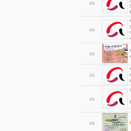
155
154
153
152
151
..
150