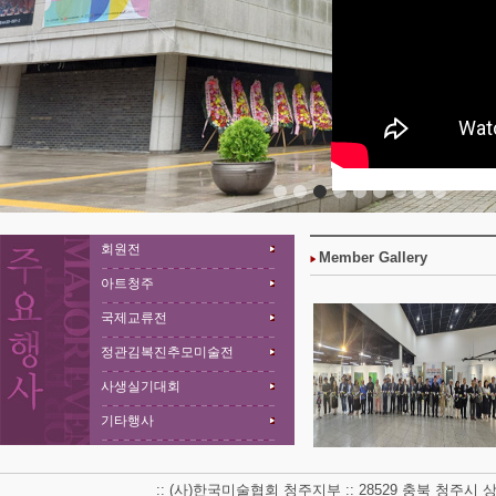
회원전
Member Gallery
아트청주
국제교류전
정관김복진추모미술전
사생실기대회
기타행사
:: (사)한국미술협회 청주지부 :: 28529 충북 청주시 상당구 남사