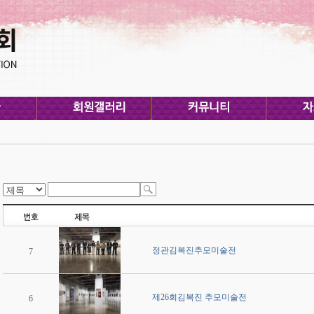
정관김복진추모미술전
7
제26회김복진 추모미술전
6