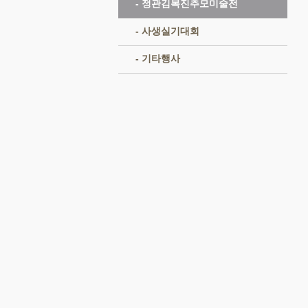
- 정관김복진추모미술전
- 사생실기대회
- 기타행사