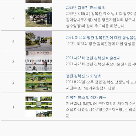
2022년 김복진 묘소 벌초
2022년 8.18(목) 김복진 묘소 벌초후 청
5
원미양사무차장) 서울 평론가협회와 청주시
상수팀장)과 같이 추모식을 하였습니..
2021. 제25회 정관 김복진전에 대한 영상물입
4
2021. 제25회 정관 김복진전에 대한 영
2021 제25회 정관 김복진 미술전시
3
2021 제25회 정관 김복진 추모미술전시입니
정관 김복진 묘소 벌초
2021.8.22(일)오후 정관 김복진 선생님의
2
지경수 조각분과위원장 이상필
김복진 묘소 및 생가 방문
지난 2021. 8.8(일)에 근대조각의 개척자
1
소를 다녀왔습니다.*방문자*지부장 : 손희숙부
문 ..