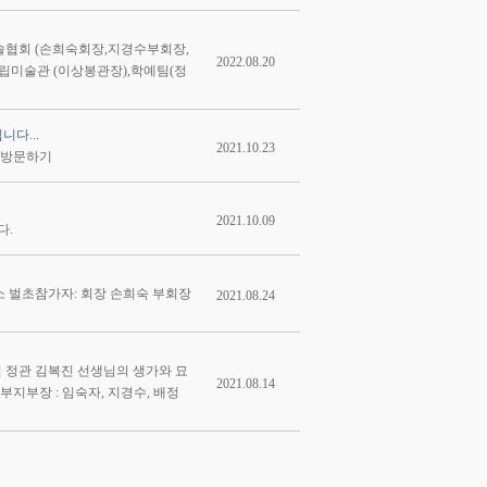
주미술협회 (손희숙회장,지경수부회장,
2022.08.20
립미술관 (이상봉관장),학예팀(정
니다...
2021.10.23
상물 방문하기
2021.10.09
다.
 묘소 벌초참가자: 회장 손희숙 부회장
2021.08.24
 이신 정관 김복진 선생님의 생가와 묘
2021.08.14
지부장 : 임숙자, 지경수, 배정