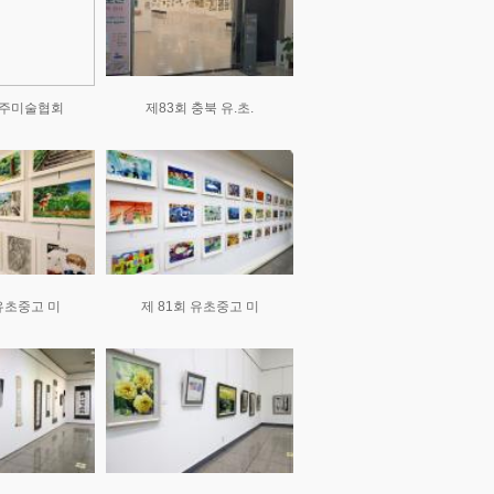
청주미술협회
제83회 충북 유.초.
 유초중고 미
제 81회 유초중고 미