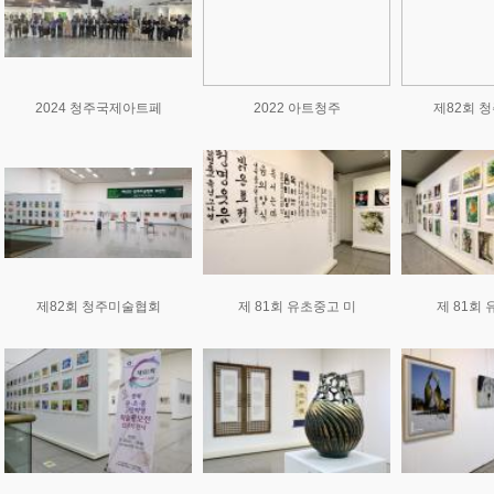
2024 청주국제아트페
2022 아트청주
제82회 
제82회 청주미술협회
제 81회 유초중고 미
제 81회