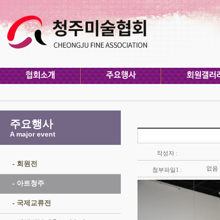
주요행사
A major event
작성자 :
- 회원전
없음
첨부파일1 :
- 아트청주
- 국제교류전