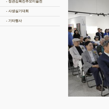
- 정관김복진추모미술전
- 사생실기대회
- 기타행사