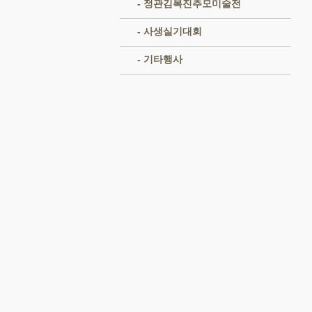
- 정관김복진추모미술전
- 사생실기대회
- 기타행사