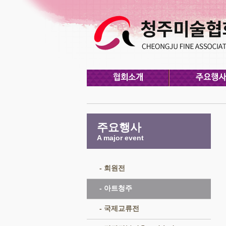
주요행사
A major event
- 회원전
- 아트청주
- 국제교류전