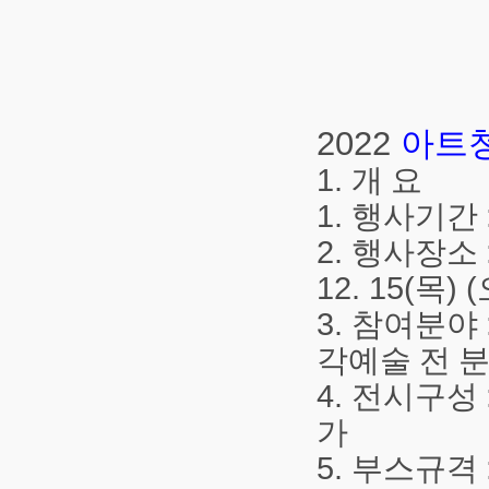
2022
아트
1.
개 요
1.
행사기간
2.
행사장소
12. 15(
목
) (
3.
참여분야
각예술 전 
4.
전시구성
가
5.
부스규격