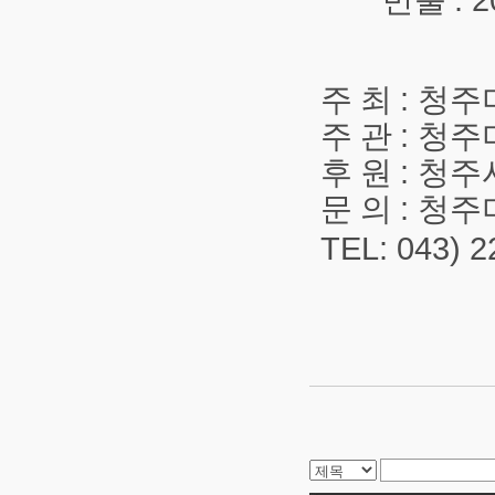
주 최
:
청주
주 관
:
청주
후 원
:
청주
문 의
:
청주
TEL: 043) 