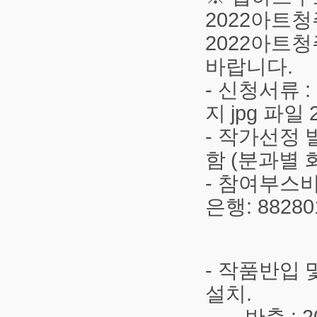
2022
아트청
2022
아트청
바랍니다
.
-
신청서류
:
지
jpg
파일
-
작가선정 
함
(
분과별 
-
참여부스
은행
: 8828
-
작품반입 
설치
.
반출
: 