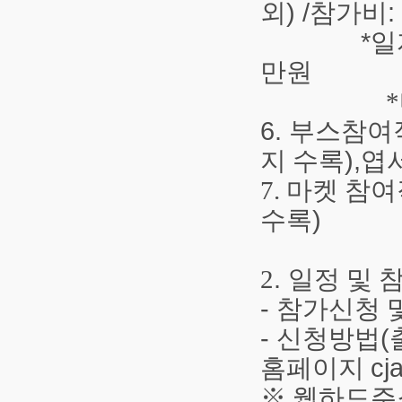
외
) /
참가비
:
*
일
만원
*마켓 :
6.
부스참여
지 수록
),엽
7. 마켓 
수록
)
2
.
일정 및 
-
참가신청 
-
신청방법
(
홈페이지
cj
※
웹하드주