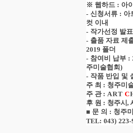
※
웹하드
:
아
-
신청서류
:
아
컷 이내
-
작가선정 발
-
출품 자료 제
2019
폴더
-
참여비 납부
:
주미술협회
)
-
작품 반입 및
주 최
:
청주미
주 관
:
ART
C
후 원
:
청주시
,
■
문 의
:
청주미
TEL: 043) 223-