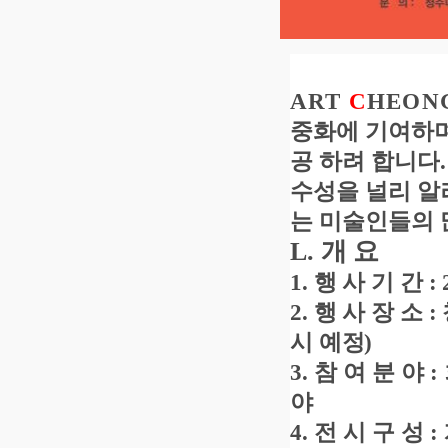
ART
C
HEON
중화에 기여하며
공 하려 합니다
수성을 널리 알
는 미술인들의 
개 요
L.
1.
행 사 기 간
: 
2.
행 사 장 소
:
시 예정
)
3.
참 여 분 야
:
야
4.
전 시 구 성
: