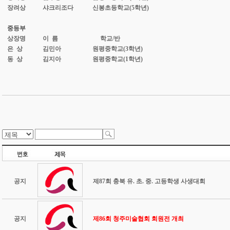
장려상
샤크리조다
신봉초등학교(5학년)
중등부
상장명
이 름
학교/반
은 상
김민아
원평중학교(3학년)
동 상
김지아
원평중학교(1학년)
공지
제87회 충북 유. 초. 중. 고등학생 사생대회
공지
제86회 청주미술협회 회원전 개최