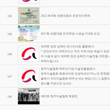
..
2022 제16회 세종대왕과 초정약수축제
150
제11회 세종대왕 전국학생 사생실기대회 요강..
149
제26회 정관 김복진 전시안내및 출품원서..
* 근대조각의 개척자이신 우리 지역 대표 예술가 정관
148
자 다음과 같이 제26회 정관 김복진 미술전을 개최합
부탁드립니다..
청주미술협회 60주년기념 미술전출품원서..
청주미술협회 회원여러분 안녕하세요?어느덧 풋풋함
147
올해가 우리미술협회 60주년 되는 해입니다.그 일환
원서를 우편으로 보내드..
제82회 청주미술협회 회원전
146