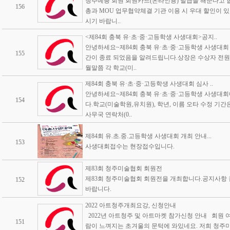
청주예총 회원 회원카드(온라인용) 발급을 해준다고 
156
총과 MOU 업무협약체결 기관 이용 시 우대 할인이 
시기 바랍니..
<제84회 충북 유·초·중·고등학생 사생대회>공지..
안녕하세요~제84회 충북 유·초·중·고등학생 사생대회
155
간이 종료 되었음을 알려드립니다.상장은 수상자 전원(
월말쯤 각 학교(미..
제84회 충북 유·초·중·고등학생 사생대회 심사 ..
안녕하세요~제84회 충북 유·초·중·고등학생 사생대
154
다.학교(미술학원,유치원), 학년, 이름 오타 수정 기간은
사무국 연락처(0..
제84회 유.초.중.고등학생 사생대회 개최 안내...
153
사생대회접수는 현장접수입니다.
제83회 청주미술협회 회원전
제83회 청주미술협회 회원전을 개최합니다.공지사항
152
바랍니다.
2022 아트청주개최요강, 신청안내
2022년 아트청주 및 아트마켓 참가신청 안내 회원 여
151
람이 느껴지는 초겨울의 문턱에 와있네요. 저희 청주미술