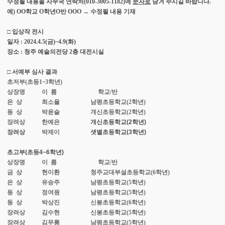
수정될 내용을 사무국 연락처(010-3005-1182)에
문자로
남겨 주시길 바랍니다.
예) OO학교 O학년O반 OOO → 수정될 내용 기재
□ 입상작 전시
일자 : 2024.4.5(금)~4.9(화)
장소 : 청주 예술의전당 2층 대전시실
□ 서예부 심사 결과
초저부(초등1~3학년)
상장명
이 름
학교/반
은 상
최소율
남평초등학교(2학년)
동 상
박윤슬
개신초등학교(2학년)
장려상
한예은
개신초등학교(2학년)
장려상
박제이
샛별초등학교(3학년)
초고부(초등4~6학년)
상장명
이 름
학교/반
금 상
현이환
청주교대부설초등학교(6학년)
은 상
유승주
남평초등학교(5학년)
동 상
정여원
남평초등학교(5학년)
동 상
박상진
신봉초등학교(6학년)
장려상
김수현
신봉초등학교(5학년)
장려상
김무룡
남평초등학교(5학년)