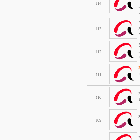
114
113
112
111
110
109