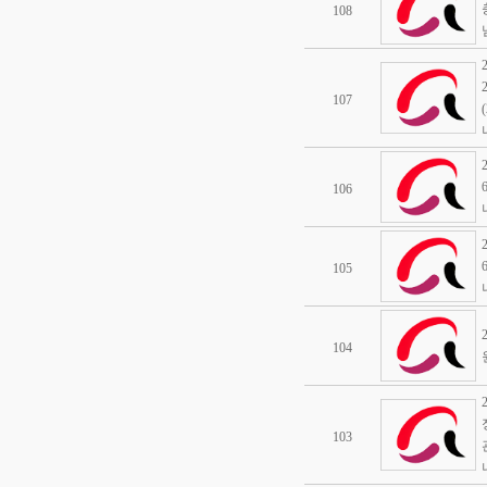
108
107
106
105
104
103