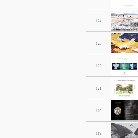
124
123
122
121
120
119