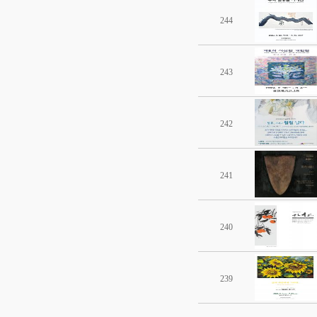
244
243
242
241
240
239