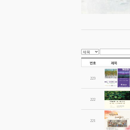
223
222
221