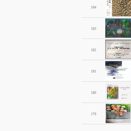
184
183
182
181
180
179